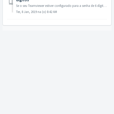
Se o seu Teamviewer estiver configurado para a senha de 6 dígitos, aquela que mistura letras e números, recomendamos mudar para a senha de 4 dígitos que uti...
Ter, 8 Jan, 2019 na (o) 8:42 AM