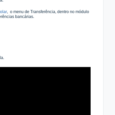
za.
olar
, o menu de Transferência, dentro no módulo
erências bancárias.
la.